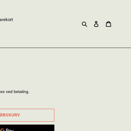
vekort
Søg
Log ind
Indkøbsku
s ved betaling.
KØBSKURV