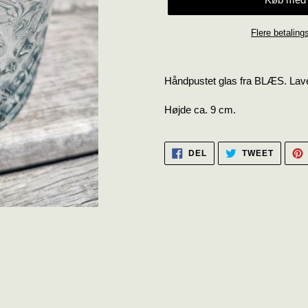
Flere betaling
Lægger
produkt
Håndpustet glas fra BLÆS. Lave
i
din
Højde ca. 9 cm.
indkøbskurv
DEL
TWEET
DEL
TWEET
PÅ
PÅ
FACEBOOK
TWITTE