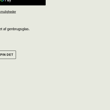
smuligheder
t af genbrugsglas.
PIN
PIN DET
PÅ
R
PINTEREST