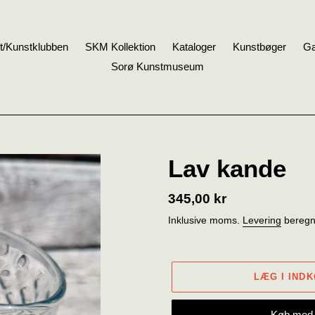
t/Kunstklubben
SKM Kollektion
Kataloger
Kunstbøger
Ga
Sorø Kunstmuseum
Lav kande
Normalpris
345,00 kr
Inklusive moms.
Levering
beregne
LÆG I IND